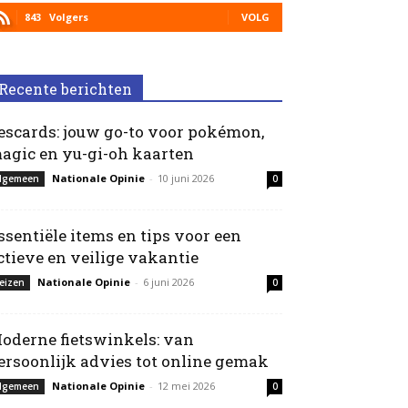
843
Volgers
VOLG
Recente berichten
escards: jouw go-to voor pokémon,
agic en yu-gi-oh kaarten
Nationale Opinie
-
10 juni 2026
lgemeen
0
ssentiële items en tips voor een
ctieve en veilige vakantie
Nationale Opinie
-
6 juni 2026
eizen
0
oderne fietswinkels: van
ersoonlijk advies tot online gemak
Nationale Opinie
-
12 mei 2026
lgemeen
0