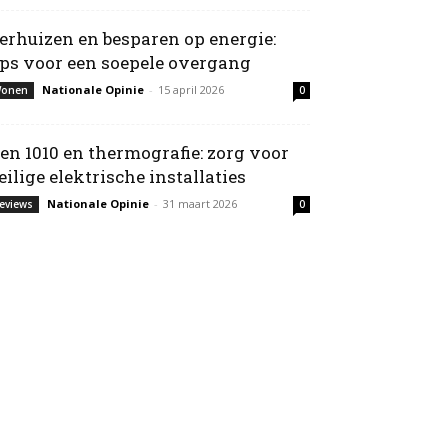
erhuizen en besparen op energie:
ips voor een soepele overgang
Nationale Opinie
-
15 april 2026
onen
0
en 1010 en thermografie: zorg voor
eilige elektrische installaties
Nationale Opinie
-
31 maart 2026
eviews
0