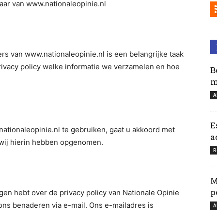
aar van www.nationaleopinie.nl
s van www.nationaleopinie.nl is een belangrijke taak
rivacy policy welke informatie we verzamelen en hoe
B
m
A
E
ationaleopinie.nl te gebruiken, gaat u akkoord met
a
 wij hierin hebben opgenomen.
R
M
p
agen hebt over de privacy policy van Nationale Opinie
ons benaderen via e-mail. Ons e-mailadres is
A