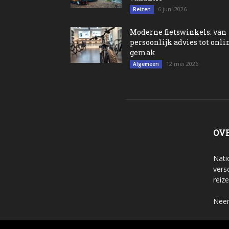
6 juni 2026
Reizen
Moderne fietswinkels: van
persoonlijk advies tot onli
gemak
12 mei 2026
Algemeen
OV
Nati
vers
reiz
Neem