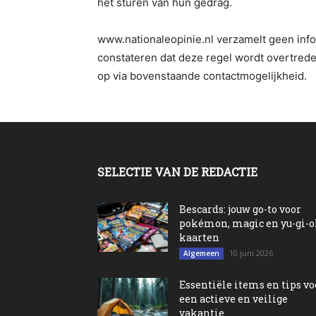
het sturen van hun gedrag.
www.nationaleopinie.nl verzamelt geen info
constateren dat deze regel wordt overtred
op via bovenstaande contactmogelijkheid.
SELECTIE VAN DE REDACTIE
Bescards: jouw go-to voor
pokémon, magic en yu-gi-
kaarten
10 juni 2026
Algemeen
Essentiële items en tips vo
een actieve en veilige
vakantie