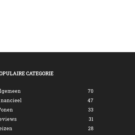
OPULAIRE CATEGORIE
lgemeen
70
inancieel
47
onen
33
eviews
31
eizen
28