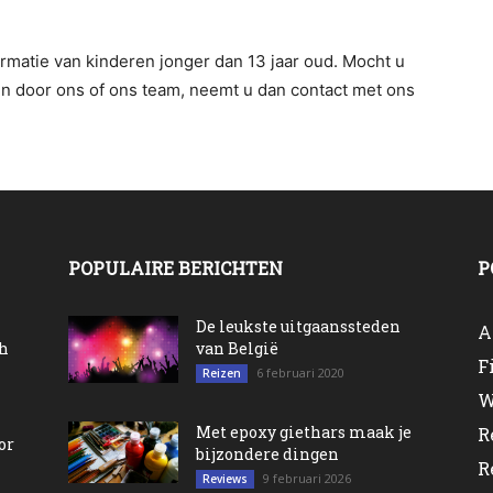
rmatie van kinderen jonger dan 13 jaar oud. Mocht u
en door ons of ons team, neemt u dan contact met ons
POPULAIRE BERICHTEN
P
De leukste uitgaanssteden
A
oh
van België
F
6 februari 2020
Reizen
W
Met epoxy giethars maak je
R
or
bijzondere dingen
R
9 februari 2026
Reviews