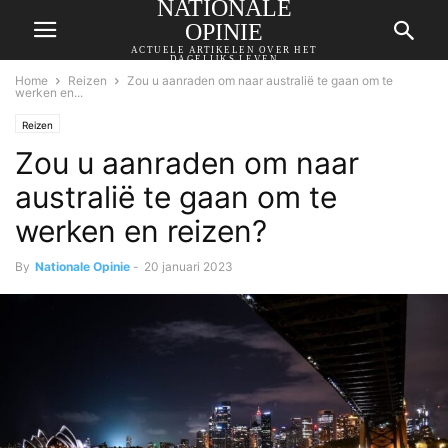
NATIONALE
OPINIE
ACTUELE ARTIKELEN OVER HET
DAGELIJKS LEVEN
Home
Reizen
Zou u aanraden om naar australië te gaan om te
werken en...
Reizen
Zou u aanraden om naar
australië te gaan om te
werken en reizen?
By
Nationale Opinie
-
20 januari 2023