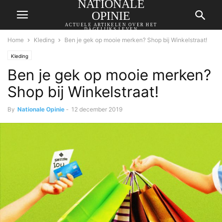
NATIONALE
OPINIE
ACTUELE ARTIKELEN OVER HET
DAGELIJKS LEVEN
Home
Kleding
Ben je gek op mooie merken? Shop bij Winkelstraat!
Kleding
Ben je gek op mooie merken?
Shop bij Winkelstraat!
By
Nationale Opinie
-
12 december 2019