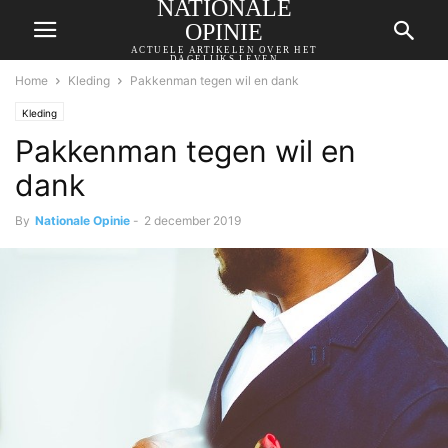
NATIONALE
OPINIE
ACTUELE ARTIKELEN OVER HET
DAGELIJKS LEVEN
Home
Kleding
Pakkenman tegen wil en dank
Kleding
Pakkenman tegen wil en
dank
By
Nationale Opinie
-
2 december 2019